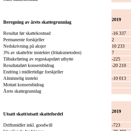
2019
Beregning av årets skattegrunnlag
Resultat før skattekostnad
-16 337
Permanente forskjeller
2
Nedskrivning på aksjer
10 233
3% av skattefrie inntekter (fritaksmetoden)
7
Tilbakeføring av regnskapsført utbytte
-225
Resultataført konsernbidrag
-20 210
Endring i midlertidige forskjeller
16
Alminnelig inntekt
-10 013
Mottatt konsernbidrag
20
Årets skattegrunnlag
10
2019
Utsatt skatt/utsatt skattefordel
Driftsmidler inkl. goodwill
-723