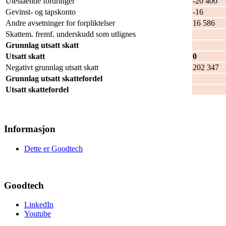
Utestående fordringer
-20 400
Gevinst- og tapskonto
-16
Andre avsetninger for forpliktelser
16 586
Skattem. fremf. underskudd som utlignes
16
Grunnlag utsatt skatt
-20
Utsatt skatt
0
Negativt grunnlag utsatt skatt
202 347
Grunnlag utsatt skattefordel
18
Utsatt skattefordel
40
Informasjon
Dette er Goodtech
Goodtech
LinkedIn
Youtube