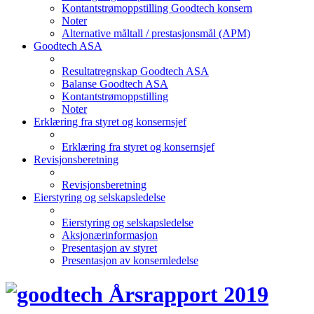
Kontantstrømoppstilling Goodtech konsern
Noter
Alternative måltall / prestasjonsmål (APM)
Goodtech ASA
Resultatregnskap Goodtech ASA
Balanse Goodtech ASA
Kontantstrømoppstilling
Noter
Erklæring fra styret og konsernsjef
Erklæring fra styret og konsernsjef
Revisjonsberetning
Revisjonsberetning
Eierstyring og selskapsledelse
Eierstyring og selskapsledelse
Aksjonærinformasjon
Presentasjon av styret
Presentasjon av konsernledelse